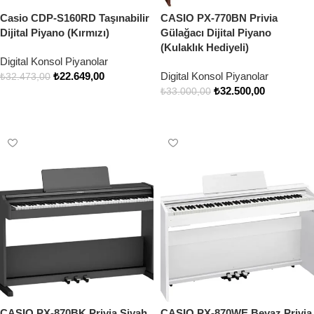
Casio CDP-S160RD Taşınabilir
CASIO PX-770BN Privia
Dijital Piyano (Kırmızı)
Gülağacı Dijital Piyano
(Kulaklık Hediyeli)
Digital Konsol Piyanolar
₺
22.649,00
Digital Konsol Piyanolar
₺
32.473,00
₺
32.500,00
₺
33.000,00
Sepete Ekle
Devamını oku
CASIO PX-870BK Privia Siyah
CASIO PX-870WE Beyaz Privia