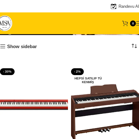
Randevu Al
0
Digital Konsol Piyanolar
Show sidebar
- 30%
- 2%
HEPSI SATILIP TÜ
KENMIŞ