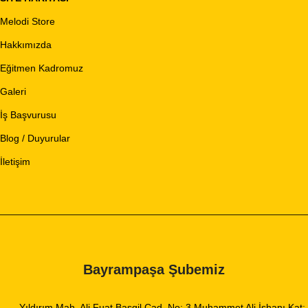
Melodi Store
Hakkımızda
Eğitmen Kadromuz
Galeri
İş Başvurusu
Blog / Duyurular
İletişim
Bayrampaşa Şubemiz
Yıldırım Mah. Ali Fuat Başgil Cad. No: 3 Muhammet Ali İşhanı Kat: