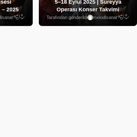
isesi
5–18 Eylül 2025 | Süreyya
 – 2025
Operası Konser Takvimi
0
0
isanat
Tarafından gönderildi
melodisanat