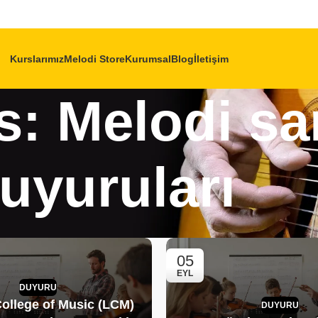
Kurslarımız
Melodi Store
Kurumsal
Blog
İletişim
s: Melodi sa
uyuruları
05
EYL
DUYURU
ollege of Music (LCM)
DUYURU