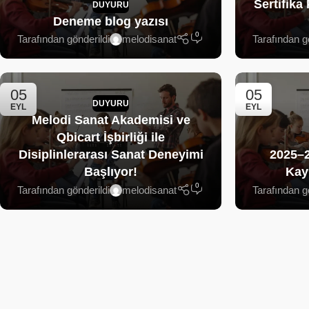
Sertifika
DUYURU
Deneme blog yazısı
0
Tarafından gönderildi
melodisanat
Tarafından g
05
05
DUYURU
EYL
EYL
Melodi Sanat Akademisi ve
Qbicart İşbirliği ile
Disiplinlerarası Sanat Deneyimi
2025–
Başlıyor!
Kayı
0
Tarafından gönderildi
melodisanat
Tarafından g