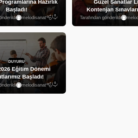
 Programlarına Hazırlık
Güzel Sanatlar L
Başladı!
Kontenjan Sınavları
0
önderildi
melodisanat
Tarafından gönderildi
melod
DUYURU
2026 Eğitim Dönemi
tlarımız Başladı!
0
önderildi
melodisanat