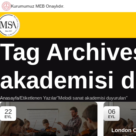
Kurumumuz MEB Onaylıdır.
Tag Archive
akademisi d
Anasayfa
Etiketlenen Yazılar"Melodi sanat akademisi duyuruları"
22
06
EYL
EYL
London C