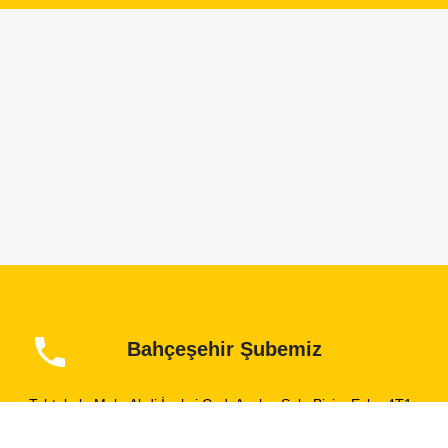
Bahçeşehir Şubemiz
Tahtakale Mah. Abdi İpekçi Cad. Açelya Sok. Bizim Evler 4T1 çarşı
No: 37 Avcılar/İstanbul