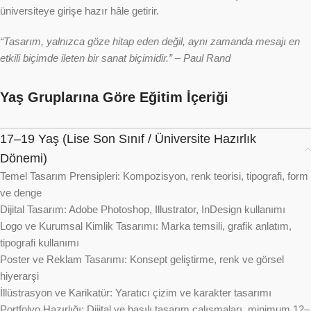
üniversiteye girişe hazır hâle getirir.
“Tasarım, yalnızca göze hitap eden değil, aynı zamanda mesajı en
etkili biçimde ileten bir sanat biçimidir.” – Paul Rand
Yaş Gruplarına Göre Eğitim İçeriği
17–19 Yaş (Lise Son Sınıf / Üniversite Hazırlık
Dönemi)
Temel Tasarım Prensipleri: Kompozisyon, renk teorisi, tipografi, form
ve denge
Dijital Tasarım: Adobe Photoshop, Illustrator, InDesign kullanımı
Logo ve Kurumsal Kimlik Tasarımı: Marka temsili, grafik anlatım,
tipografi kullanımı
Poster ve Reklam Tasarımı: Konsept geliştirme, renk ve görsel
hiyerarşi
İllüstrasyon ve Karikatür: Yaratıcı çizim ve karakter tasarımı
Portfolyo Hazırlığı: Dijital ve basılı tasarım çalışmaları, minimum 12–